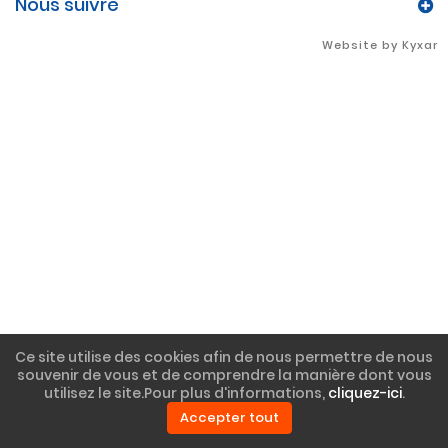
Nous suivre
webdesign > Agence Web > developpement > SEO
Website by Kyxar
Ce site utilise des cookies afin de nous permettre de nous
souvenir de vous et de comprendre la manière dont vous
utilisez le site.Pour plus d'informations,
cliquez-ici
.
Accepter tout