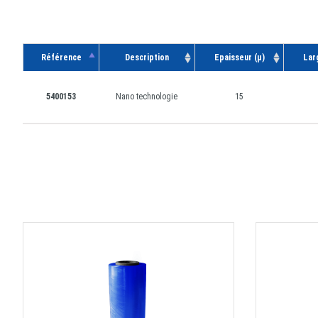
Référence
Description
Epaisseur (µ)
Lar
5400153
Nano technologie
15