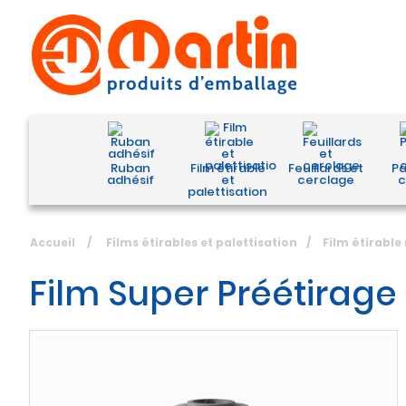
Ruban
Film étirable
Feuillards et
Pa
adhésif
et
cerclage
c
palettisation
Accueil
/
Films étirables et palettisation
/
Film étirabl
Film Super Préétirag