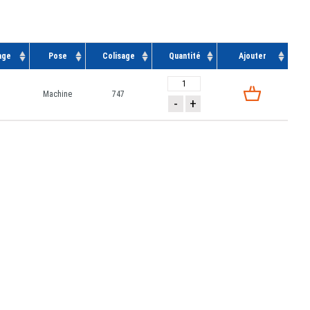
age
Pose
Colisage
Quantité
Ajouter
Machine
747
-
+