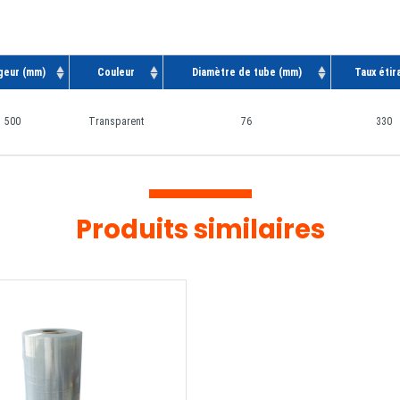
geur (mm)
Couleur
Diamètre de tube (mm)
Taux étir
500
Transparent
76
330
Produits similaires