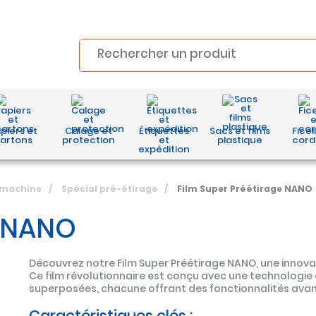
piers et
Calage et
Étiquettes
Sacs et films
Ficel
artons
protection
et
plastique
cord
expédition
e machine
/
Spécial pré-étirage
/
Film Super Préétirage NANO
e NANO
Découvrez notre Film Super Préétirage NANO, une innova
Ce film révolutionnaire est conçu avec une technologie
superposées, chacune offrant des fonctionnalités ava
Caractéristiques clés :