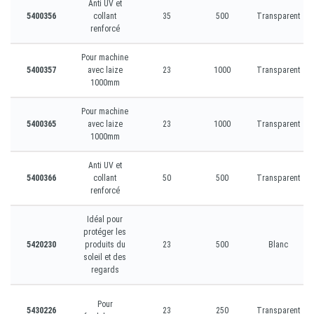
Anti UV et
5400356
collant
35
500
Transparent
renforcé
Pour machine
5400357
avec laize
23
1000
Transparent
1000mm
Pour machine
5400365
avec laize
23
1000
Transparent
1000mm
Anti UV et
5400366
collant
50
500
Transparent
renforcé
Idéal pour
protéger les
5420230
produits du
23
500
Blanc
soleil et des
regards
Pour
5430226
23
250
Transparent