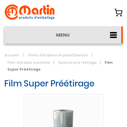
MENU
Accueil
/
Films étirables et palettisation
/
Film étirable machine
/
Spécial pré-étirage
/
Film
Super Préétirage
Film Super Préétirage