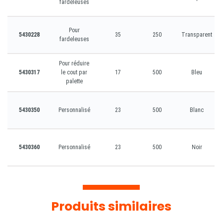
fardeleuses
Pour
5430228
35
250
Transparent
fardeleuses
Pour réduire
5430317
le cout par
17
500
Bleu
palette
5430350
Personnalisé
23
500
Blanc
5430360
Personnalisé
23
500
Noir
Produits similaires