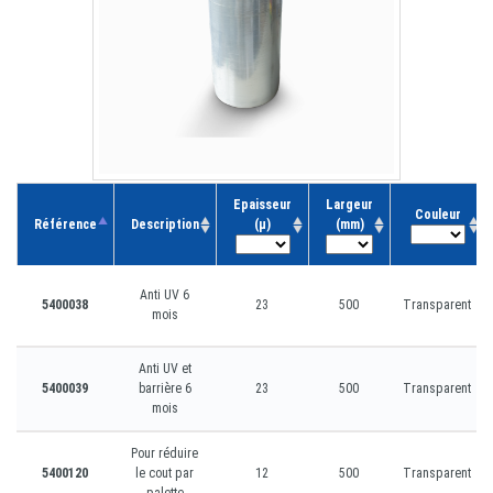
Epaisseur
Largeur
Couleur
Référence
Description
(µ)
(mm)
Anti UV 6
5400038
23
500
Transparent
mois
Anti UV et
5400039
barrière 6
23
500
Transparent
mois
Pour réduire
5400120
le cout par
12
500
Transparent