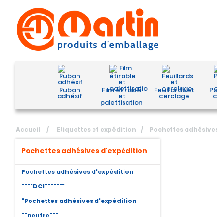
Ruban
Film étirable
Feuillards et
Pa
adhésif
et
cerclage
c
palettisation
Accueil
/
Etiquettes et expédition
/
Pochettes adhésives
Pochettes adhésives d'expédition
Pochettes adhésives d'expédition
""""DCI"""""""
"Pochettes adhésives d'expédition
""neutre"""