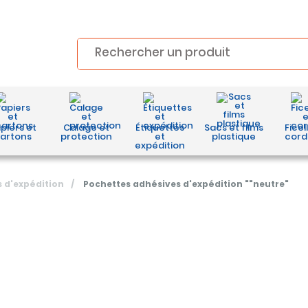
piers et
Calage et
Étiquettes
Sacs et films
Ficel
artons
protection
et
plastique
cord
expédition
 d'expédition
/
Pochettes adhésives d'expédition ""neutre"