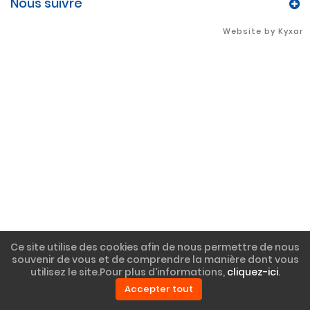
Nous suivre
webdesign > Agence Web > developpement > SEO
Website by Kyxar
Ce site utilise des cookies afin de nous permettre de nous
souvenir de vous et de comprendre la manière dont vous
utilisez le site.Pour plus d'informations,
cliquez-ici
.
Accepter tout