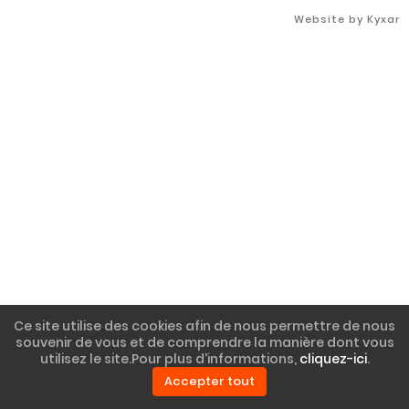
webdesign > Agence Web > developpement > SEO
Website by Kyxar
Ce site utilise des cookies afin de nous permettre de nous
souvenir de vous et de comprendre la manière dont vous
utilisez le site.Pour plus d'informations,
cliquez-ici
.
Accepter tout