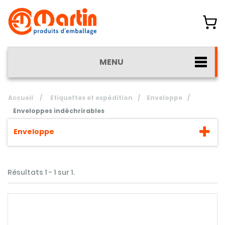
MENU
Accueil
/
Etiquettes et expédition
/
Enveloppe
/
Enveloppes indéchrirables
Enveloppe
Résultats 1 - 1 sur 1.