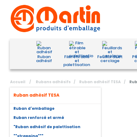
Ruban
Film étirable
Feuillards et
Pa
adhésif
et
cerclage
c
palettisation
Accueil
/
Rubans adhésifs
/
Ruban adhésif TESA
/
Rub
Ruban adhésif TESA
Ruban d'emballage
Ruban renforcé et armé
"Ruban adhésif de palettisation
""strapping"""