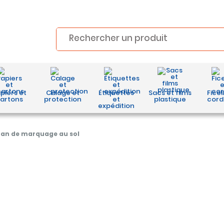
piers et
Calage et
Étiquettes
Sacs et films
Ficel
artons
protection
et
plastique
cord
expédition
an de marquage au sol