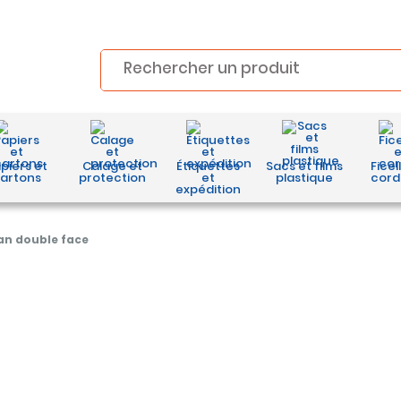
piers et
Calage et
Étiquettes
Sacs et films
Ficel
artons
protection
et
plastique
cord
expédition
an double face