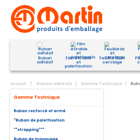
Ruban
Film étirable
Feuillards et
Pa
adhésif
et
cerclage
c
palettisation
Accueil
/
Rubans adhésifs
/
Gamme Technique
/
Rub
Gamme Technique
Ruban renforcé et armé
"Ruban de palettisation
""strapping"""
Ruban de masquage