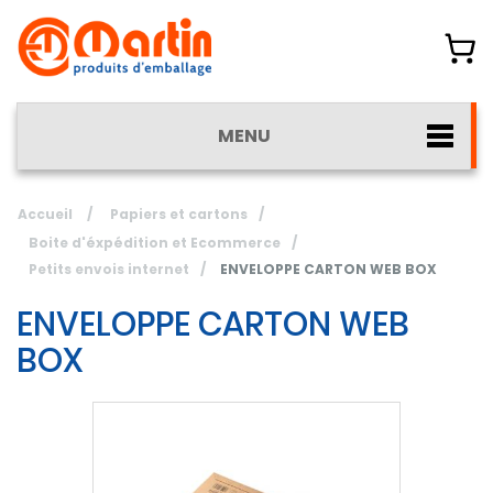
MENU
Accueil
/
Papiers et cartons
/
Boite d'éxpédition et Ecommerce
/
Petits envois internet
/
ENVELOPPE CARTON WEB BOX
ENVELOPPE CARTON WEB
BOX