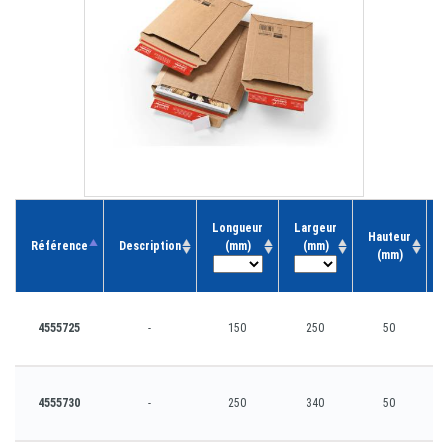
Longueur
Largeur
Hauteur
C
Référence
Description
(mm)
(mm)
(mm)
4555725
-
150
250
50
4555730
-
250
340
50