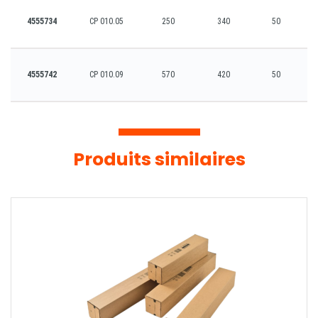
4555734
CP 010.05
250
340
50
4555742
CP 010.09
570
420
50
Produits similaires