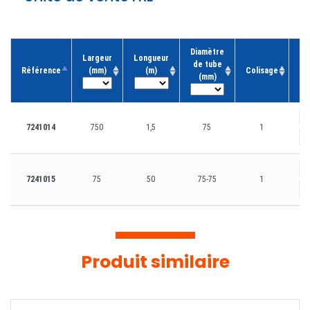
Diamètre
Largeur
Longueur
de tube
Référence
(mm)
(m)
Colisage
Qu
(mm)
7241014
750
1,5
75
1
-
7241015
75
50
75-75
1
-
Produit similaire