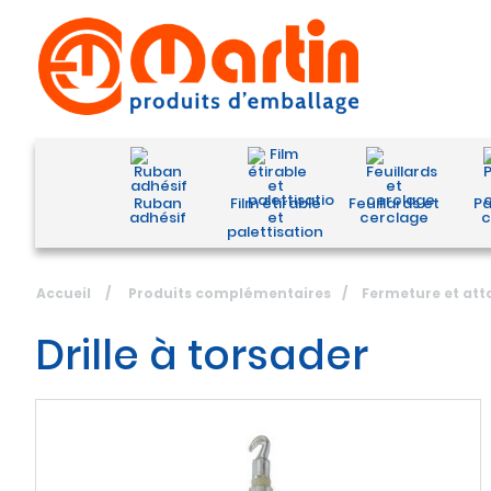
Ruban
Film étirable
Feuillards et
Pa
adhésif
et
cerclage
c
palettisation
Accueil
/
Produits complémentaires
/
Fermeture et att
Drille à torsader