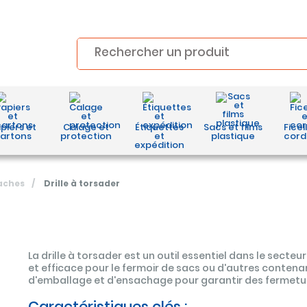
piers et
Calage et
Étiquettes
Sacs et films
Ficel
artons
protection
et
plastique
cord
expédition
aches
/
Drille à torsader
La drille à torsader est un outil essentiel dans le secte
et efficace pour le fermoir de sacs ou d'autres contenan
d'emballage et d'ensachage pour garantir des fermeture
Caractéristiques clés :