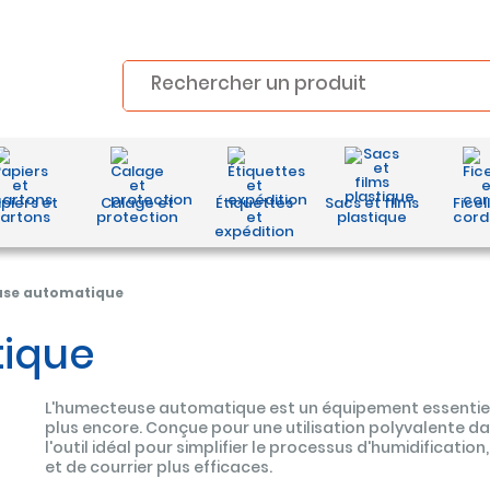
piers et
Calage et
Étiquettes
Sacs et films
Ficel
artons
protection
et
plastique
cord
expédition
se automatique
ique
L'humecteuse automatique est un équipement essentiel
plus encore. Conçue pour une utilisation polyvalente d
l'outil idéal pour simplifier le processus d'humidificatio
et de courrier plus efficaces.