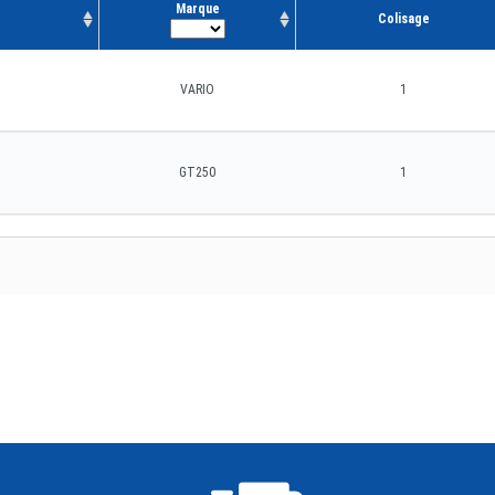
Marque
Colisage
VARIO
1
GT250
1