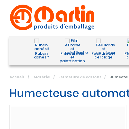
Ruban
Film étirable
Feuillards et
Pa
adhésif
et
cerclage
c
palettisation
Accueil
/
Matériel
/
Fermeture de cartons
/
Humecteu
Humecteuse automat