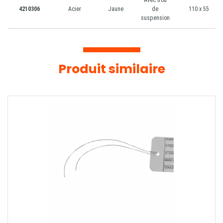
Avec trou
4210306
Acier
Jaune
de
110 x 55
suspension
Produit similaire