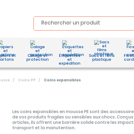
piers et
Calage et
Étiquettes
Sacs et films
Ficel
artons
protection
et
plastique
cord
expédition
ousse
/
Coins PP
/
Coins expansibles
Les coins expansibles en mousse PE sont des accessoire
de vos produits fragiles ou sensibles aux chocs. Conçu
articles, ils offrent une barrière solide contre les impac
transport et la manutention.