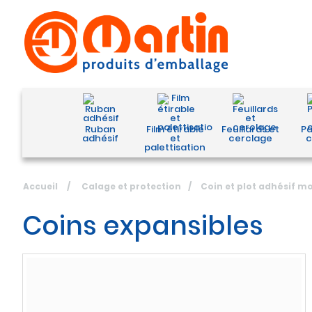
Ruban
Film étirable
Feuillards et
Pa
adhésif
et
cerclage
c
palettisation
Accueil
/
Calage et protection
/
Coin et plot adhésif m
Coins expansibles